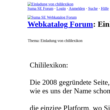
Suma SE Forum
·
Login
·
Anmelden
·
Suche
·
Hilfe
Webkatalog Forum
: Ein
Thema: Einladung von chililexikon
Chililexikon:
Die 2008 gegründete Seite
wie es uns der Name schon v
die einzige Platform, wo Si