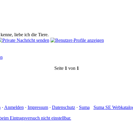
enne, liebe ich die Tiere.
Seite
1
von
1
n
·
Anmelden
·
Impressum
·
Datenschutz
·
Suma
Suma SE Webkatalog